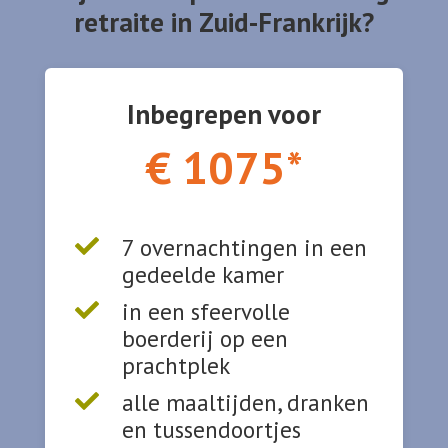
retraite in Zuid-Frankrijk?
Inbegrepen voor
€ 1075*
7 overnachtingen in een

gedeelde kamer
in een sfeervolle

boerderij op een
prachtplek
alle maaltijden, dranken

en tussendoortjes