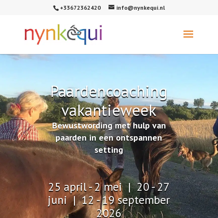
+33672362420
info@nynkequi.nl
Paardencoaching
vakantieweek
Bewustwording met hulp van
paarden in een ontspannen
setting
25 april - 2 mei | 20 - 27
juni | 12 - 19 september
2026