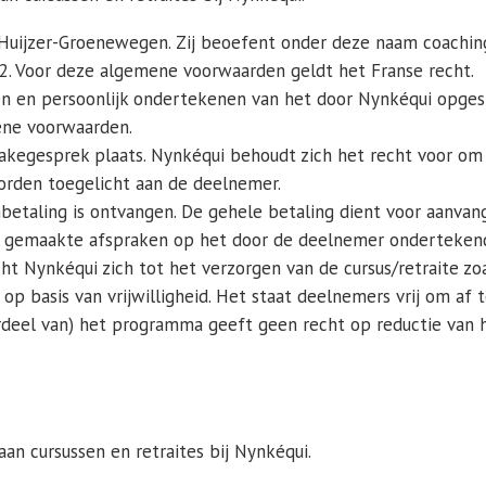
Huijzer-Groenewegen. Zij beoefent onder deze naam coaching
12. Voor deze algemene voorwaarden geldt het Franse recht.
en en persoonlijk ondertekenen van het door Nynkéqui opgest
ene voorwaarden.
takegesprek plaats. Nynkéqui behoudt zich het recht voor om
orden toegelicht aan de deelnemer.
anbetaling is ontvangen. De gehele betaling dient voor aanvang
 gemaakte afspraken op het door de deelnemer ondertekende
ht Nynkéqui zich tot het verzorgen van de cursus/retraite zo
 basis van vrijwilligheid. Het staat deelnemers vrij om af 
deel van) het programma geeft geen recht op reductie van h
n cursussen en retraites bij Nynkéqui.