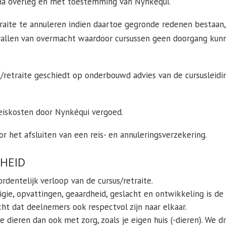
d na overleg en met toestemming van Nynkéqui.
etraite te annuleren indien daartoe gegronde redenen bestaa
vallen van overmacht waardoor cursussen geen doorgang kunne
s/retraite geschiedt op onderbouwd advies van de cursusleidin
eiskosten door Nynkéqui vergoed.
or het afsluiten van een reis- en annuleringsverzekering.
KHEID
dentelijk verloop van de cursus/retraite.
igie, opvattingen, geaardheid, geslacht en ontwikkeling is de
ht dat deelnemers ook respectvol zijn naar elkaar.
e dieren dan ook met zorg, zoals je eigen huis (-dieren). We