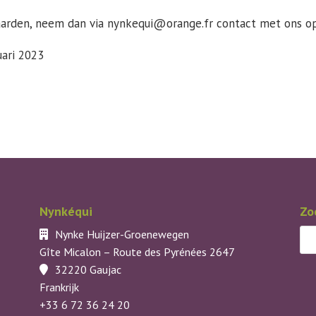
arden, neem dan via nynkequi@orange.fr contact met ons op
ari 2023
Nynkéqui
Zo
Nynke Huijzer-Groenewegen
Gîte Micalon – Route des Pyrénées 2647
32220 Gaujac
Frankrijk
+33 6 72 36 24 20