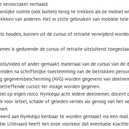
e veroorzaker verhaald.
nlijke ruimte (ook buiten) terug te trekken als ze mobiel 
kken van anderen. Het in stilte gebruiken van mobiele telefo
els houden, kunnen uit de cursus of retraite verwijderd word
ames is gedurende de cursus of retraite uitsluitend toegest
foto/video of ander gemaakt materiaal van de cursus van de
vinden na schriftelijke toestemming van de betrokken perso
ng gegevensbescherming (AVG) worden gegevens van deelnem
etreffende cursist ter inzage worden gegeven.
eel op eigen risico. Nynkéqui acht iedere deelnemer, docent 
jk voor letsel, schade of geleden verlies als gevolg van het ve
men.
iveerd aan Nynkéqui kenbaar te worden gemaakt via een mail
ie. Uiteraard heeft het onze voorkeur dat eventuele klachte